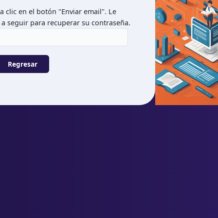
 clic en el botón "Enviar email". Le
 a seguir para recuperar su contraseña.
Regresar